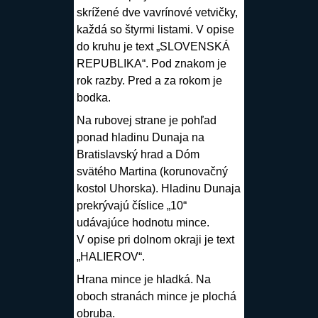
skrížené dve vavrínové vetvičky,
každá so štyrmi listami. V opise
do kruhu je text „SLOVENSKÁ
REPUBLIKA“. Pod znakom je
rok razby. Pred a za rokom je
bodka.
Na rubovej strane je pohľad
ponad hladinu Dunaja na
Bratislavský hrad a Dóm
svätého Martina (korunovačný
kostol Uhorska). Hladinu Dunaja
prekrývajú číslice „10“
udávajúce hodnotu mince.
V opise pri dolnom okraji je text
„HALIEROV“.
Hrana mince je hladká. Na
oboch stranách mince je plochá
obruba.