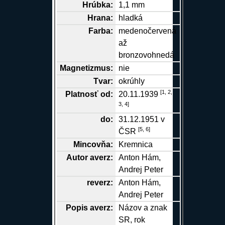
Hrúbka:
1,1 mm
Hrana
:
hladká
Farba:
medenočervená
až
bronzovohnedá
Magnetizmus:
nie
Tvar:
okrúhly
[1,
2,
Platnosť od:
20.11.1939
3,
4]
do:
31.12.1951 v
[5,
6]
ČSR
Mincovňa:
Kremnica
Autor
averz
:
Anton Hám
,
Andrej Peter
reverz
:
Anton Hám
,
Andrej Peter
Popis
averz
:
Názov a znak
SR, rok