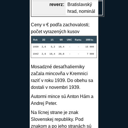
reverz
:
Bratislavský
hrad, nominál
Ceny v € podľa zachovalosti;
počet vyrazených kusov
Rok
2/2
1/1
0/0
UNC
Rarita
1000 ks
1939
2,6
5,2
10,4
-
-
15 000
1942
2,6
10,4
20,8
-
-
7 000
Mosadzné desaťhalierniky
začala mincovňa v Kremnici
raziť v roku 1939. Do obehu sa
dostali v novembri 1939.
Autormi mince sú Anton Hám a
Andrej Peter.
Na lícnej strane je znak
Slovenskej republiky. Pod
znakom a po jeho stranách sú