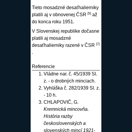
Tieto mosadzné desaťhalierniky
[5]
platili aj v obnovenej ČSR
až
do konca roku 1951.
V Slovenskej republike dočasne
platili aj mosadzné
[7]
desaťhalierniky razené v ČSR
.
Referencie
Vládne nar. č. 45/1939 Sl.
z. - o drobných minciach.
Vyhláška č. 282/1939 Sl. z.
- 10 h.
CHLAPOVIČ, G.
Kremnická mincovňa.
História razby
československých a
slovenských mincí 1921-