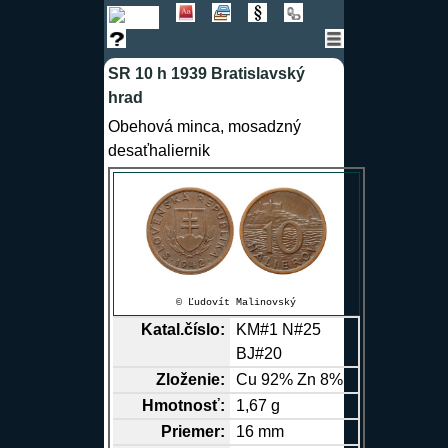
SR 10 h 1939 Bratislavský
hrad
Obehová minca, mosadzný
desaťhaliernik
© Ľudovít Malinovský
Katal.číslo:
KM#1 N#25
BJ#20
Zloženie:
Cu
92%
Zn
8%
Hmotnosť:
1,67 g
Priemer:
16 mm