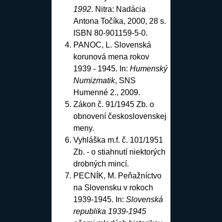
1992
. Nitra: Nadácia
Antona Točíka, 2000, 28 s.
ISBN 80-901159-5-0.
PANOC, L. Slovenská
korunová mena rokov
1939 - 1945. In:
Humenský
Numizmatik
, SNS
Humenné 2., 2009.
Zákon č. 91/1945 Zb. o
obnovení československej
meny.
Vyhláška m.f. č. 101/1951
Zb. - o stiahnutí niektorých
drobných mincí.
PECNÍK, M. Peňažníctvo
na Slovensku v rokoch
1939-1945. In:
Slovenská
republika 1939-1945